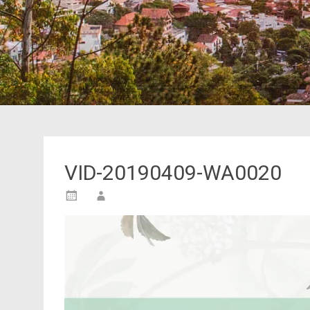
VID-20190409-WA0020
Tocador
de
vídeo