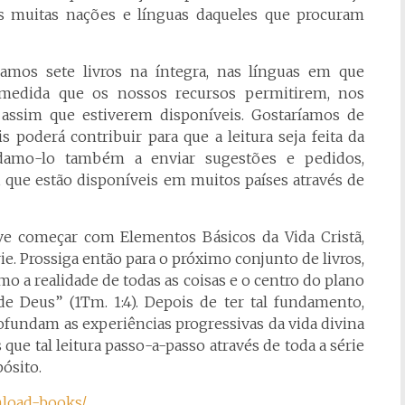
às muitas nações e línguas daqueles que procuram
zamos sete livros na íntegra, nas línguas em que
 medida que os nossos recursos permitirem, nos
 assim que estiverem disponíveis. Gostaríamos de
 poderá contribuir para que a leitura seja feita da
idamo-lo também a enviar sugestões e pedidos,
, que estão disponíveis em muitos países através de
eve começar com Elementos Básicos da Vida Cristã,
e. Prossiga então para o próximo conjunto de livros,
mo a realidade de todas as coisas e o centro do plano
e Deus” (1Tm. 1:4). Depois de ter tal fundamento,
rofundam as experiências progressivas da vida divina
que tal leitura passo-a-passo através de toda a série
ósito.
nload-books/