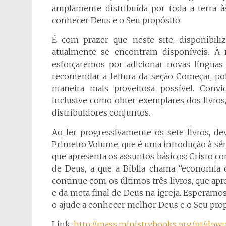
amplamente distribuída por toda a terra 
conhecer Deus e o Seu propósito.
É com prazer que, neste site, disponibili
atualmente se encontram disponíveis. À
esforçaremos por adicionar novas línguas
recomendar a leitura da seção Começar, pois
maneira mais proveitosa possível. Conv
inclusive como obter exemplares dos livros
distribuidores conjuntos.
Ao ler progressivamente os sete livros, d
Primeiro Volume, que é uma introdução à séri
que apresenta os assuntos básicos: Cristo co
de Deus, a que a Bíblia chama “economia d
continue com os últimos três livros, que ap
e da meta final de Deus na igreja. Esperamos 
o ajude a conhecer melhor Deus e o Seu prop
Link:
http://mass.ministrybooks.org/pt/dow