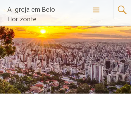
Pular
A Igreja em Belo
para
o
Horizonte
conteúdo