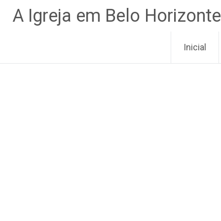
Pular
A Igreja em Belo Horizonte
para
o
conteúdo
Inicial