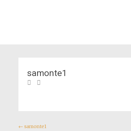
samonte1
Navegação
←
samonte1