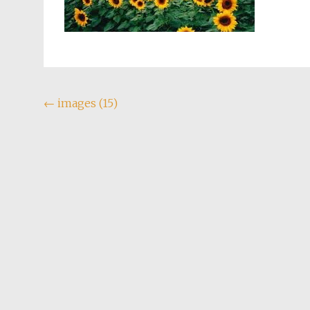
Navegação
←
images (15)
do
post