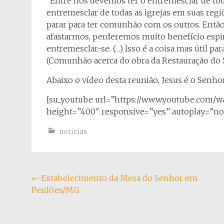
“Entre nós devemos ter o entremesclar de tod
entremesclar de todas as igrejas em suas re
parar para ter comunhão com os outros. Entã
afastarmos, perderemos muito benefício espir
entremesclar-se. (…) Isso é a coisa mas útil pa
(Comunhão acerca do obra da Restauração do 
Abaixo o vídeo desta reunião, Jesus é o Senhor!
[su_youtube url=”https://www.youtube.com/
height=”400″ responsive=”yes” autoplay=”n
noticias
Navegação
←
Estabelecimento da Mesa do Senhor em
Perdões/MG
do
post