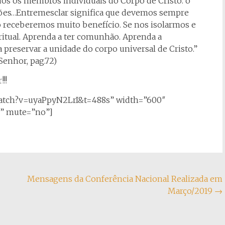
os os membros individuais do Corpo de Cristo. o
giões…Entremesclar significa que devemos sempre
o receberemos muito benefício. Se nos isolarmos e
itual. Aprenda a ter comunhão. Aprenda a
ra preservar a unidade do corpo universal de Cristo.”
Senhor, pag.72)
!!
watch?v=uyaPpyN2LrI&t=488s” width=”600″
o” mute=”no”]
Mensagens da Conferência Nacional Realizada em
Março/2019
→