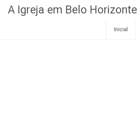
Pular
A Igreja em Belo Horizonte
para
o
conteúdo
Inicial