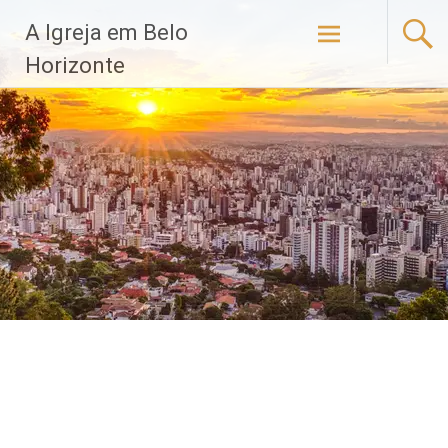
Pular
A Igreja em Belo
para
o
Horizonte
conteúdo